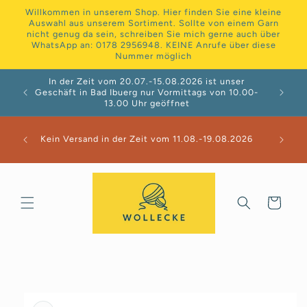
Direkt
Willkommen in unserem Shop. Hier finden Sie eine kleine
zum
Auswahl aus unserem Sortiment. Sollte von einem Garn
Inhalt
nicht genug da sein, schreiben Sie mich gerne auch über
WhatsApp an: 0178 2956948. KEINE Anrufe über diese
Nummer möglich
In der Zeit vom 20.07.-15.08.2026 ist unser
Geschäft in Bad Ibuerg nur Vormittags von 10.00-
13.00 Uhr geöffnet
Kein Versand in der Zeit vom 11.08.-19.08.2026
Warenkorb
duktinformationen