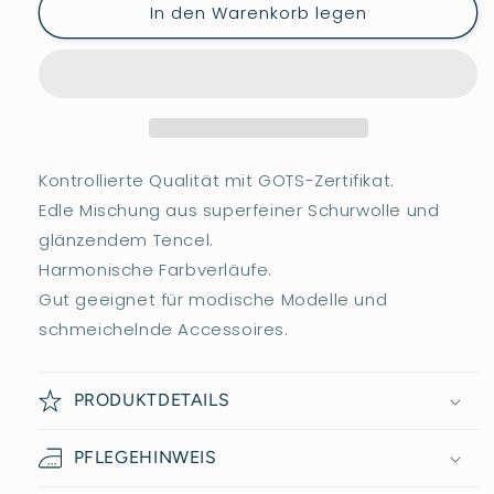
In den Warenkorb legen
für
für
Austermann
Austermann
FAIRSHINE
FAIRSHINE
Kontrollierte Qualität mit GOTS-Zertifikat.
Edle Mischung aus superfeiner Schurwolle und
glänzendem Tencel.
Harmonische Farbverläufe.
Gut geeignet für modische Modelle und
schmeichelnde Accessoires.
PRODUKTDETAILS
PFLEGEHINWEIS