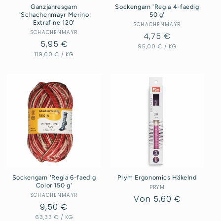
Ganzjahresgarn
Sockengarn 'Regia 4-faedig
'Schachenmayr Merino
50 g'
Extrafine 120'
SCHACHENMAYR
Anbieter:
SCHACHENMAYR
Anbieter:
Normaler
4,75 €
Normaler
5,95 €
GRUNDPREIS
PRO
95,00 €
Preis
/
KG
GRUNDPREIS
PRO
119,00 €
Preis
/
KG
Sockengarn 'Regia 6-faedig
Prym Ergonomics Häkelnd
Color 150 g'
PRYM
Anbieter:
SCHACHENMAYR
Anbieter:
Normaler
Von 5,60 €
Normaler
9,50 €
Preis
GRUNDPREIS
PRO
63,33 €
Preis
/
KG