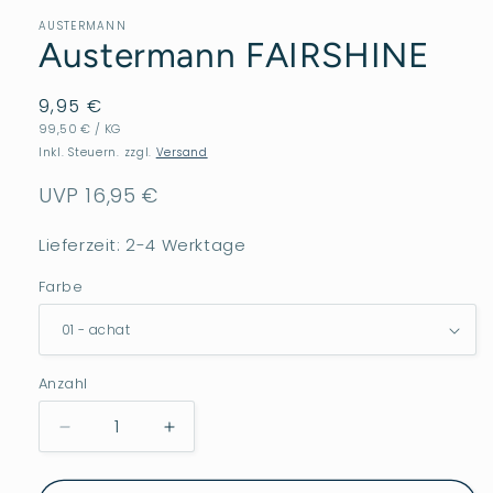
AUSTERMANN
Austermann FAIRSHINE
Normaler
9,95 €
GRUNDPREIS
PRO
Preis
99,50 €
/
KG
Inkl. Steuern. zzgl.
Versand
UVP 16,95 €
Lieferzeit: 2-4 Werktage
Farbe
Anzahl
Verringere
Erhöhe
die
die
Menge
Menge